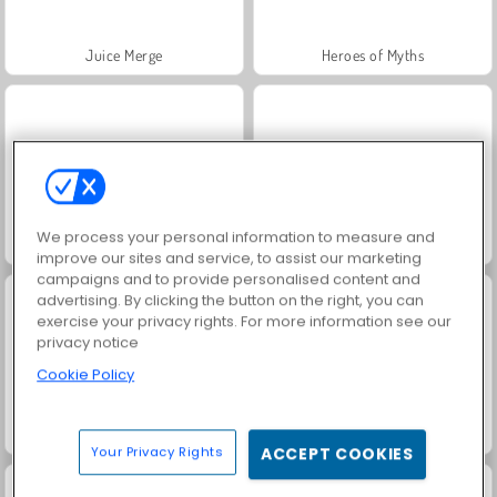
Juice Merge
Heroes of Myths
We process your personal information to measure and
Trollface Quest: USA 2
Royal Story
improve our sites and service, to assist our marketing
campaigns and to provide personalised content and
advertising. By clicking the button on the right, you can
exercise your privacy rights. For more information see our
privacy notice
Cookie Policy
Rummy World
Scala 40
Your Privacy Rights
ACCEPT COOKIES