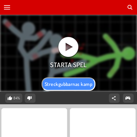
Streckgubbarnas kamp
84%