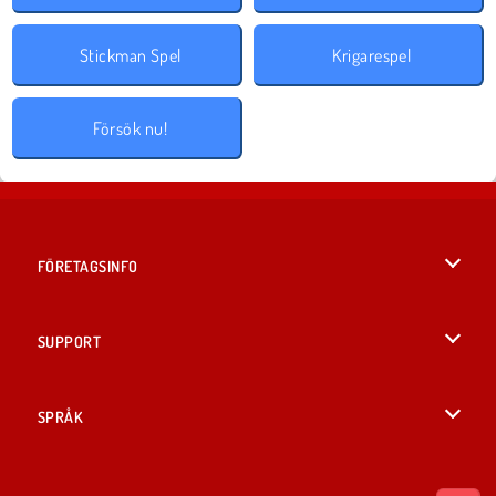
Stickman Spel
Krigarespel
Försök nu!
FÖRETAGSINFO
Användarvillkor
SUPPORT
Integritetspolicy
Hjälp
SPRÅK
Cookies
English