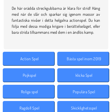
De här orädda streckgubbarna är klara för strid! Häng
med när de slår och sparkar sig igenom massor av
fantastiska nivåer i detta helgalna actionspel. Du kan
följa med dessa modiga krigare i berättelseläget, eller
bara strida tillsammans med dem i en ändlös kamp.
Action Spel
Bästa spel inom 2019
Pojkspel
klicka Spel
Roliga spel
Populära Spel
Ragdoll Spel
Skicklighetsspel