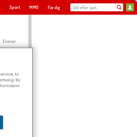
t
Sport
MMO
För dig
Elvenar
ervice, to
tising. By
Hospital Surgeon Doctor Game
information
Offroad Crash Climber 4X4