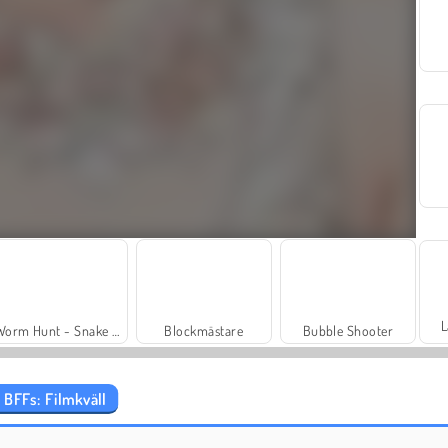
L
Worm Hunt - Snake Game.io Zone
Blockmästare
Bubble Shooter
 BFFs: Filmkväll
Masha and the Bear: Meadows
Scala 40