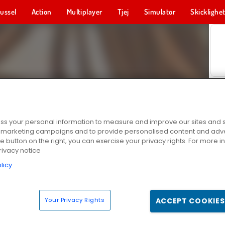
ussel
Action
Multiplayer
Tjej
Simulator
Skicklighe
s your personal information to measure and improve our sites and s
r marketing campaigns and to provide personalised content and adver
he button on the right, you can exercise your privacy rights. For more 
rivacy notice
licy
Your Privacy Rights
ACCEPT COOKIES