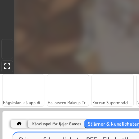
Högskolan klä upp dig för toga party
Halloween Makeup Trends
Korean Supermodel Makeup
Stjärnor & kungligheter
Kändisspel för tjejer Games
Fashion Princess - Dress Up for Girls
Jewel Garden Story