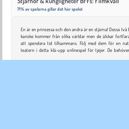
Stjärnor & kungligheter BFFs: Filmkväll
71% av spelarna gillar det här spelet
En är en prinsessa och den andra är en stjärna! Dessa två
hjälp med sina kläder och sitt smink innan de bestä
kanske kommer från olika världar men de älskar fortfar
att spendera tid tillsammans. Följ med dem för en nat
teatern i detta klä-upp onlinespel för tjejer. De behöve
Kändisspel för tjejer
Välja kläder
Tjej
Smink
FÖR
An
In