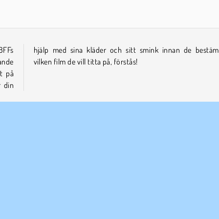
 BFFs
mmer
ande
vilken film de vill titta på, förstås!
t på
r din
Makeover
Mobil
ETAGSINFO
SUPPORT
vändarvillkor
Cookies
Hjälp
tegritetspolicy
Cookie samtycke