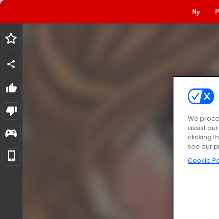
Ny
P
We proces
assist ou
clicking t
see our p
Cookie Po