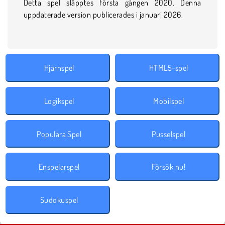
Detta spel släpptes första gången 2020. Denna
uppdaterade version publicerades i januari 2026.
Hjärnspel
HTML5-spel
Logikspel
Mobilspel
Populära Spel
Pusselspel
Enspelarspel
Försök nu!
Sudokuspel