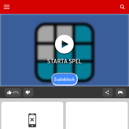
Sudoblock
47%