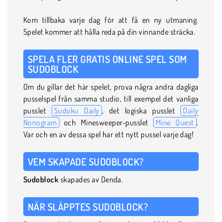
Kom tillbaka varje dag för att få en ny utmaning.
Spelet kommer att hålla reda på din vinnande sträcka.
SPELA FLER GRATIS ONLINE SPEL SOM
SUDOBLOCK
Om du gillar det här spelet, prova några andra dagliga
pusselspel från samma studio, till exempel det vanliga
pusslet
Sudoku Daily
, det logiska pusslet
Daily
Nonogram
och Minesweeper-pusslet
Mine Quest
.
Var och en av dessa spel har ett nytt pussel varje dag!
VEM SKAPADE SUDOBLOCK?
Sudoblock
skapades av Denda.
NÄR SLÄPPTES SUDOBLOCK?