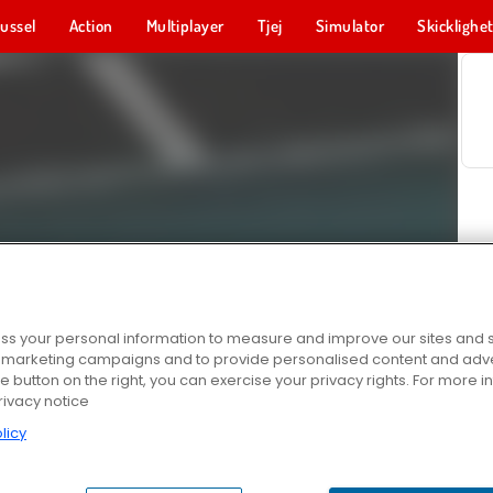
ussel
Action
Multiplayer
Tjej
Simulator
Skicklighe
s your personal information to measure and improve our sites and s
r marketing campaigns and to provide personalised content and adver
he button on the right, you can exercise your privacy rights. For more 
rivacy notice
licy