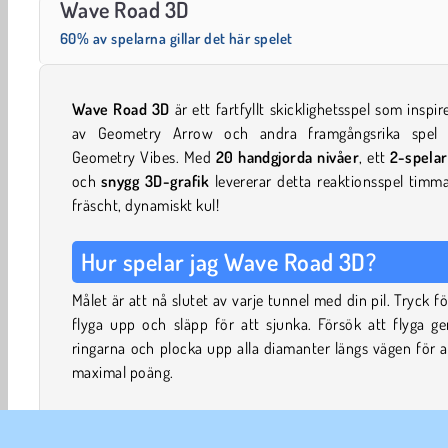
Wave Road 3D
60% av spelarna gillar det här spelet
Wave Road 3D
är ett fartfyllt skicklighetsspel som inspir
av Geometry Arrow och andra framgångsrika spel
Geometry Vibes. Med
20 handgjorda nivåer
, ett
2-spelar
och
snygg 3D-grafik
levererar detta reaktionsspel timm
fräscht, dynamiskt kul!
Hur spelar jag Wave Road 3D?
Målet är att nå slutet av varje tunnel med din pil. Tryck fö
flyga upp och släpp för att sjunka. Försök att flyga g
ringarna och plocka upp alla diamanter längs vägen för a
maximal poäng.
Reagera snabbt för att undvika att träffa taket och golvet, 
någon av de gigantiska kugghjulen, spjuten, spikarna