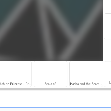
L
Fashion Princess - Dress Up for Girls
Scala 40
Masha and the Bear: Meadows
Solitaire Social
Trollface Quest: USA 2