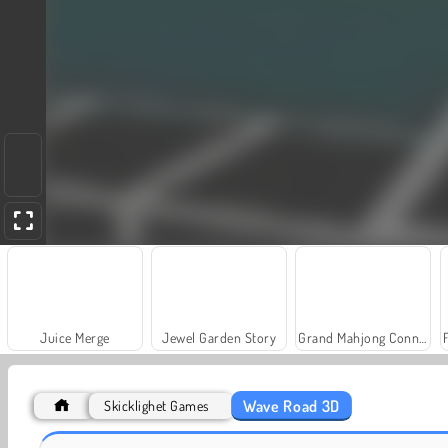
Juice Merge
Jewel Garden Story
Grand Mahjong Connect
Wave Road 3D
Skicklighet Games
Farm Merge Valley
Heroes of Myths