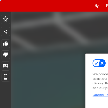
Ny
P
We proces
assist ou
clicking t
see our p
Cookie Po