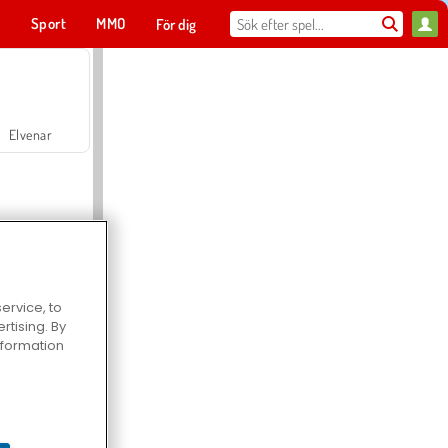
t
Sport
MMO
För dig
Elvenar
ervice, to
tising. By
Hospital Surgeon Doctor Game
information