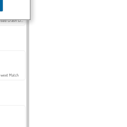
Offroad Crash Climber 4X4
Sweet Match