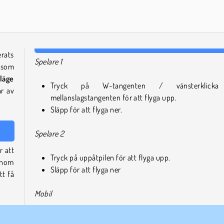
erats
Spelare 1
 som
läge
Tryck på W-tangenten / vänsterklick
ar av
mellanslagstangenten för att flyga upp.
Släpp för att flyga ner.
Spelare 2
r att
Tryck på uppåtpilen för att flyga upp.
enom
Släpp för att flyga ner
tt få
Mobil
eller
Tryck var som helst på skärmen för att flyga upp.
 och