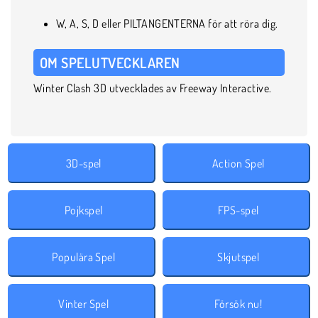
W, A, S, D eller PILTANGENTERNA för att röra dig.
OM SPELUTVECKLAREN
Winter Clash 3D utvecklades av Freeway Interactive.
3D-spel
Action Spel
Pojkspel
FPS-spel
Populära Spel
Skjutspel
Vinter Spel
Försök nu!