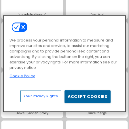
Spindelpatiens 2
Crystical
We process your personal information to measure and
improve our sites and service, to assist our marketing
campaigns and to provide personalised content and
advertising. By clicking the button on the right, you can
exercise your privacy rights. For more information see our
Solitaire Social
Scala 40
privacy notice
Cookie Policy
Your Privacy Rights
ACCEPT COOKIES
Jewel Garden Story
Juice Merge