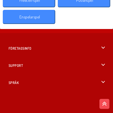
Freecell-spel
Pusselspel
Enspelarspel
FÖRETAGSINFO
Användarvillkor
SUPPORT
Integritetspolicy
Hjälp
SPRÅK
Cookies
British English
Cookie samtycke
Deutsch