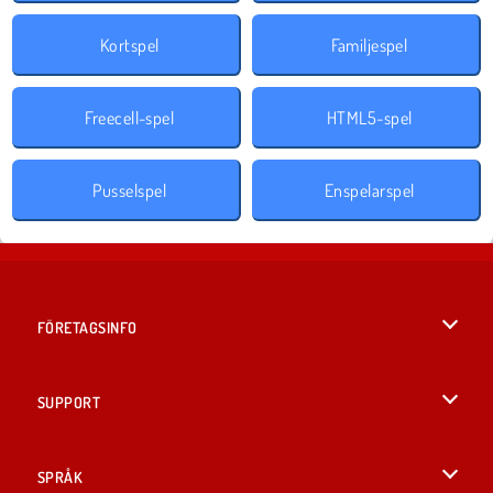
Kortspel
Familjespel
Freecell-spel
HTML5-spel
Pusselspel
Enspelarspel
FÖRETAGSINFO
Användarvillkor
SUPPORT
Integritetspolicy
Hjälp
SPRÅK