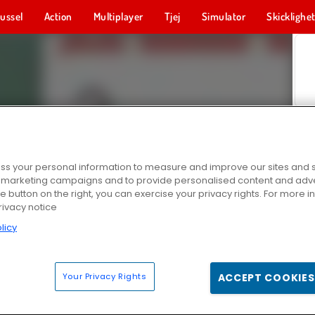
ussel
Action
Multiplayer
Tjej
Simulator
Skicklighe
s your personal information to measure and improve our sites and s
r marketing campaigns and to provide personalised content and adver
he button on the right, you can exercise your privacy rights. For more 
rivacy notice
licy
Your Privacy Rights
ACCEPT COOKIES