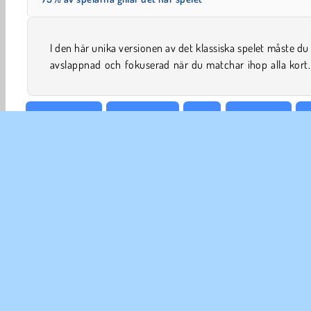
I den här unika versionen av det klassiska spelet måste du
avslappnad och fokuserad när du matchar ihop alla kort
Bräde & Kort
Kort Patiens
Kort
Familjespel
F
FÖR
An
In