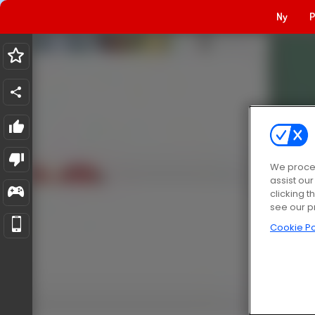
Ny
P
We proces
assist ou
clicking t
see our p
Cookie Po