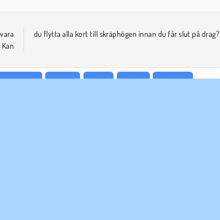
 vara
du flytta alla kort till skräphögen innan du får slut på drag?
. Kan
reecell-spel
HTML5
Mobil
Pussel
Enspelar
ETAGSINFO
SUPPORT
vändarvillkor
Cookies
Hjälp
tegritetspolicy
Cookie samtycke