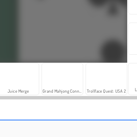
L
Juice Merge
Grand Mahjong Connect
Trollface Quest: USA 2
Farm Merge Valley
Harvest Honors