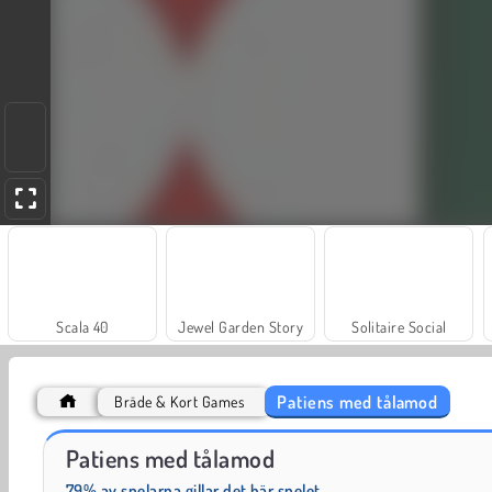
Scala 40
Jewel Garden Story
Solitaire Social
Patiens med tålamod
Bräde & Kort Games
Masha and the Bear: Meadows
Fashion Princess - Dress Up for Girls
Patiens med tålamod
79% av spelarna gillar det här spelet