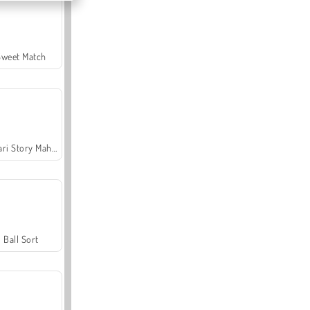
Sweet Match
Safari Story Mahjong
Ball Sort