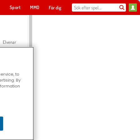
t
Sport
MMO
För dig
Elvenar
ervice, to
tising. By
Hospital Surgeon Doctor Game
information
Offroad Crash Climber 4X4