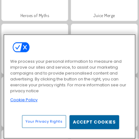
Heroes of Myths
Juice Merge
We process your personal information to measure and
improve our sites and service, to assist our marketing
Jewel Garden Story
Grand Mahjong Connect
campaigns and to provide personalised content and
advertising. By clicking the button on the right, you can
exercise your privacy rights. For more information see our
privacy notice
Cookie Policy
Trollface Quest: USA 2
Masha and the Bear: Meadows
Your Privacy Rights
ACCEPT COOKIES