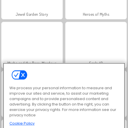
Jewel Garden Story
Heroes of Myths
Masha and the Bear: Meadows
Scala 40
We process your personal information to measure and
improve our sites and service, to assist our marketing
campaigns and to provide personalised content and
advertising. By clicking the button on the right, you can
exercise your privacy rights. For more information see our
Juice Merge
Grand Mahjong Connect
privacy notice
Cookie Policy