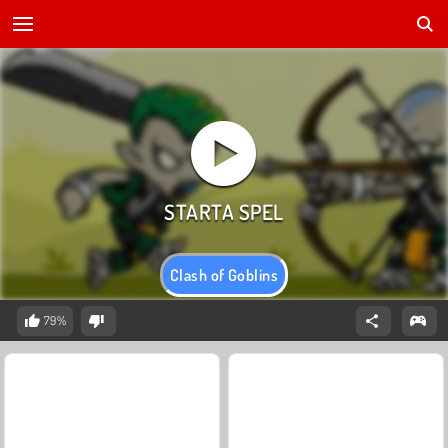
Clash of Goblins
79%