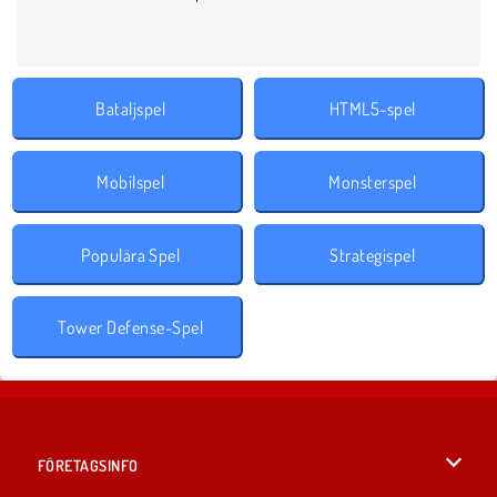
Bataljspel
HTML5-spel
Mobilspel
Monsterspel
Populära Spel
Strategispel
Tower Defense-Spel
FÖRETAGSINFO