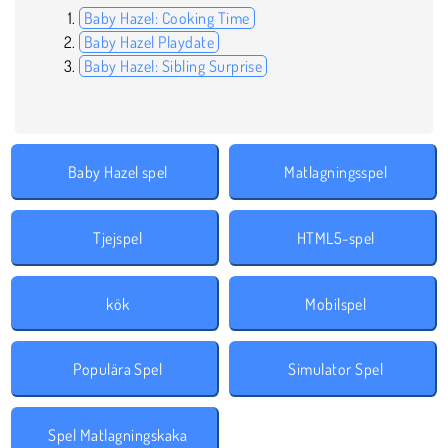
Baby Hazel: Cooking Time
Baby Hazel Playdate
Baby Hazel: Sibling Surprise
Baby Hazel spel
Matlagningsspel
Tjejspel
HTML5-spel
kök
Mobilspel
Populära Spel
Simulator Spel
Spel Matlagningskaka