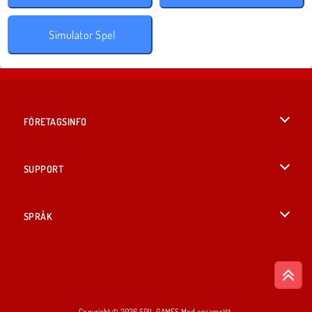
Simulator Spel
FÖRETAGSINFO
Användarvillkor
SUPPORT
Integritetspolicy
Hjälp
SPRÅK
Cookies
British English
Cookie samtycke
Deutsch
Copyright © 2026 SPIL GAMES Med ensamrätt.