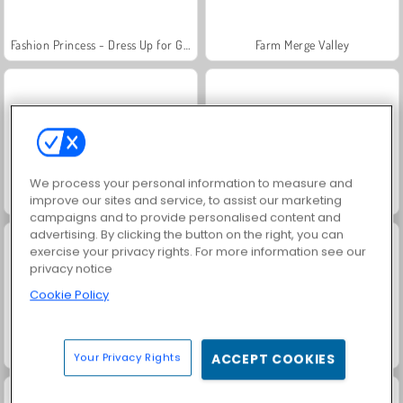
Fashion Princess - Dress Up for Girls
Farm Merge Valley
We process your personal information to measure and
Jewel Garden Story
Masha and the Bear: Meadows
improve our sites and service, to assist our marketing
campaigns and to provide personalised content and
advertising. By clicking the button on the right, you can
exercise your privacy rights. For more information see our
privacy notice
Cookie Policy
Royal Story
Scala 40
Your Privacy Rights
ACCEPT COOKIES