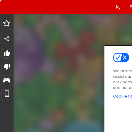
Ny
P
We proces
assist ou
clicking t
see our p
Cookie Po