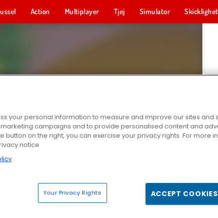
ussel
Action
Multiplayer
Tjej
Simulator
Skicklighe
s your personal information to measure and improve our sites and s
r marketing campaigns and to provide personalised content and adver
he button on the right, you can exercise your privacy rights. For more 
rivacy notice
licy
Your Privacy Rights
ACCEPT COOKIES