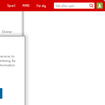
t
Sport
MMO
För dig
Elvenar
ervice, to
tising. By
Hospital Surgeon Doctor Game
information
Offroad Crash Climber 4X4