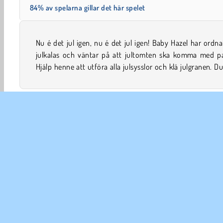
84% av spelarna gillar det här spelet
Nu é det jul igen, nu é det jul igen! Baby Hazel har ordna
till och med leka med barnen i snön och baka en mumsig 
julkalas och väntar på att jultomten ska komma med pa
Hjälp henne att utföra alla julsysslor och klä julgranen. D
Bebis
Baby Hazel spel
Barnpassning
Sköta barn
FÖR
An
In