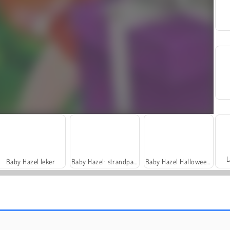
L
Baby Hazel leker
Baby Hazel: strandparty
Baby Hazel Halloween Party
Baby Hazel har kul i snön
Baby Hazel har syskontrubbel