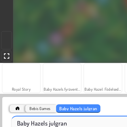
Royal Story
Baby Hazels fyräventyr
Baby Hazel: Födelsedagskalas
Baby Hazels julgran
Bebis Games
Bebis Hazel: Simdags
Babyhassel: Badrumshygien
Baby Hazels julgran