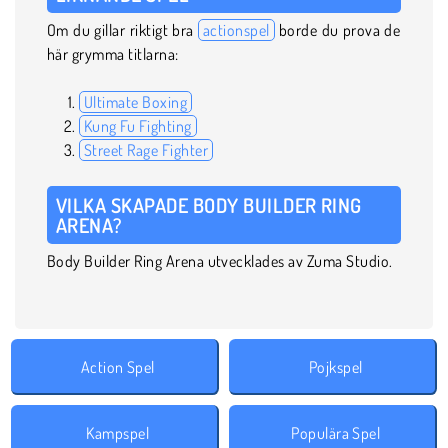
Om du gillar riktigt bra
actionspel
borde du prova de
här grymma titlarna:
Ultimate Boxing
Kung Fu Fighting
Street Rage Fighter
VILKA SKAPADE BODY BUILDER RING
ARENA?
Body Builder Ring Arena utvecklades av Zuma Studio.
Action Spel
Pojkspel
Kampspel
Populära Spel