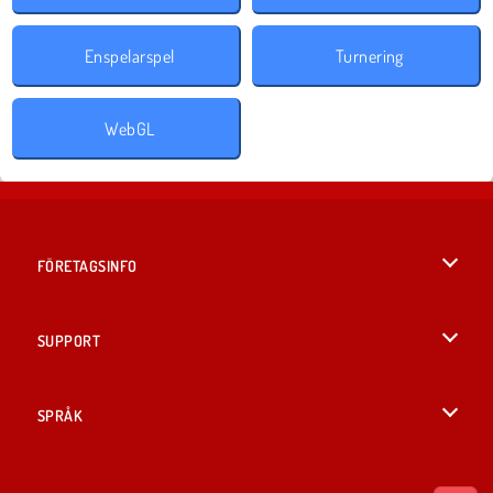
Enspelarspel
Turnering
WebGL
FÖRETAGSINFO
Användarvillkor
SUPPORT
Integritetspolicy
Hjälp
SPRÅK
Cookies
British English