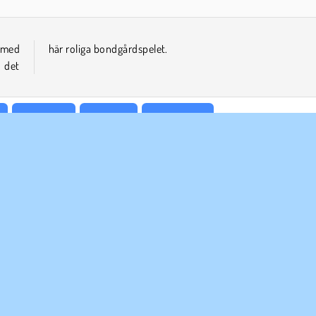
a med
här roliga bondgårdspelet.
i det
Simulator
Enspelar
Tidsstrategi
ETAGSINFO
SUPPORT
vändarvillkor
Cookies
Hjälp
tegritetspolicy
Cookie samtycke