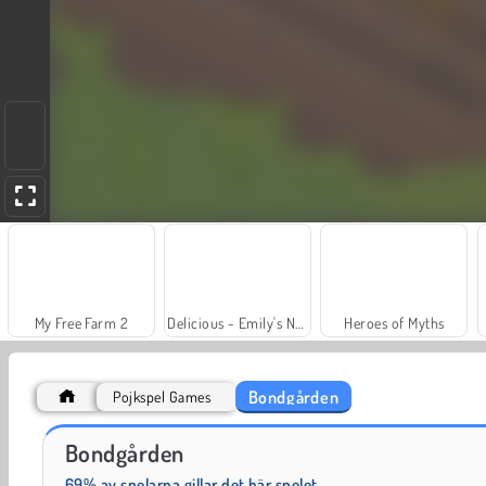
My Free Farm 2
Delicious - Emily's New Beginning
Heroes of Myths
Bondgården
Pojkspel Games
Jewel Garden Story
Fashion Princess - Dress Up for Girls
Bondgården
69% av spelarna gillar det här spelet