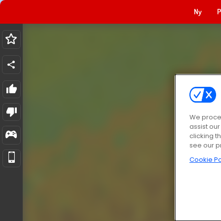
Ny
P
We proces
assist ou
clicking t
see our p
Cookie Po