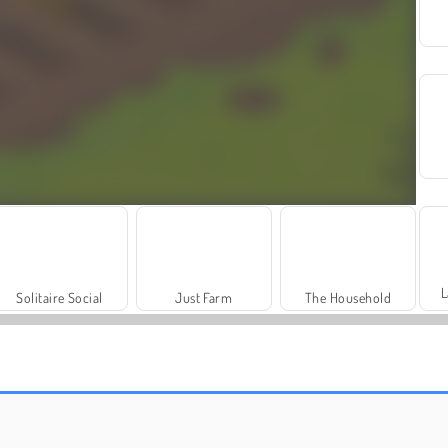
L
Solitaire Social
Just Farm
The Household
Farm Merge Valley
Juice Merge