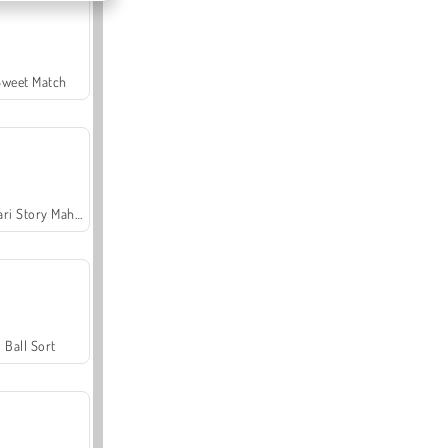
Sweet Match
Safari Story Mahjong
Ball Sort