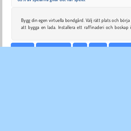
Bygg din egen virtuella bondgård. Välj rätt plats och börj
att bygga en lada. Installera ett raffinaderi och boskap 
Pojkspel
Jordbruksspel
Tjej
Mobil
Jordbruk
FÖR
An
In