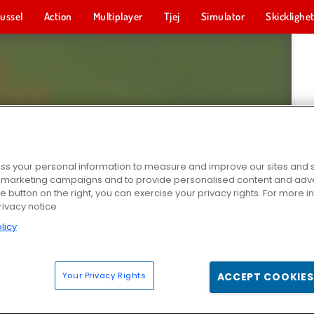
ussel
Action
Multiplayer
Tjej
Simulator
Skicklighe
s your personal information to measure and improve our sites and s
r marketing campaigns and to provide personalised content and adver
he button on the right, you can exercise your privacy rights. For more 
rivacy notice
licy
Your Privacy Rights
ACCEPT COOKIES