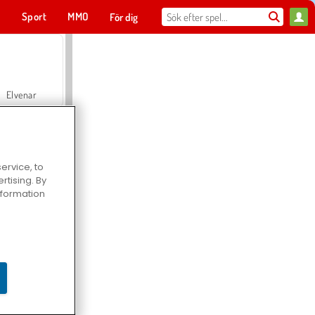
t
Sport
MMO
För dig
Elvenar
ervice, to
tising. By
Hospital Surgeon Doctor Game
information
Offroad Crash Climber 4X4