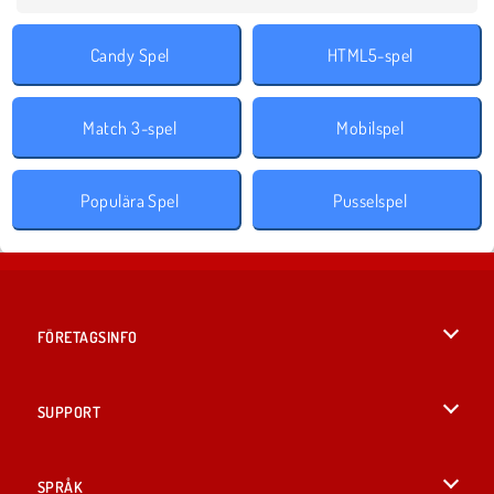
Candy Spel
HTML5-spel
Match 3-spel
Mobilspel
Populära Spel
Pusselspel
FÖRETAGSINFO
Användarvillkor
SUPPORT
Integritetspolicy
Hjälp
SPRÅK