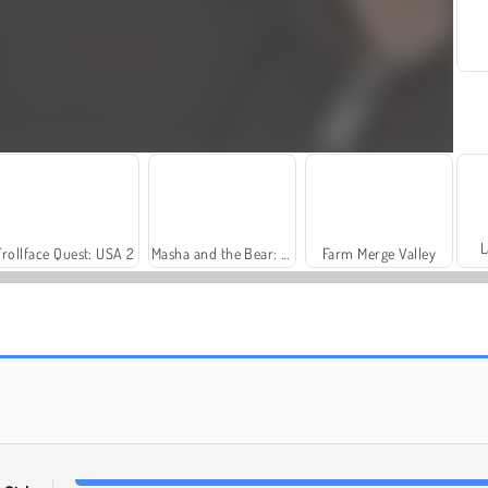
L
Trollface Quest: USA 2
Masha and the Bear: Meadows
Farm Merge Valley
Royal Story
Dags att fiska!