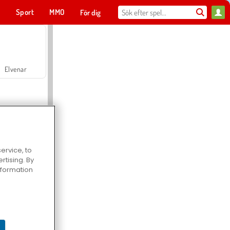
t
Sport
MMO
För dig
Elvenar
ervice, to
tising. By
Hospital Surgeon Doctor Game
information