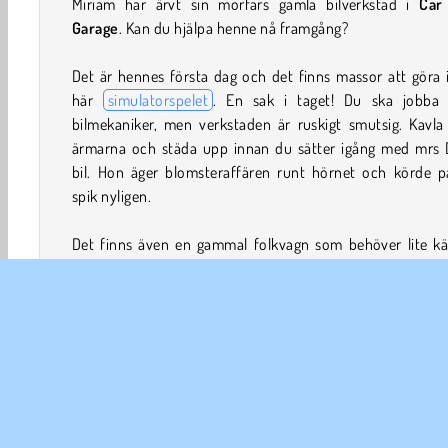
Miriam har ärvt sin morfars gamla bilverkstad i
Car 
Garage
. Kan du hjälpa henne nå framgång?
Det är hennes första dag och det finns massor att göra 
här
simulatorspelet
. En sak i taget! Du ska jobba
bilmekaniker, men verkstaden är ruskigt smutsig. Kavla
ärmarna och städa upp innan du sätter igång med mrs 
bil. Hon äger blomsteraffären runt hörnet och körde p
spik nyligen.
Det finns även en gammal folkvagn som behöver lite kär
Det här är bara två av de häftiga projekt du och Miria
jobba med tillsammans. Se bara till att använda rätt verk
det här lärorika spelet som bland annat lär dig byta däc
olja. Vem du än är finns det mycket att lära sig i Mir
häftiga verkstad!
Hur spelar man Car Girl Garage?