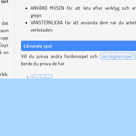
Girl
ANVÄND MUSEN för att leta efter verktyg och a
grejer.
VÄNSTERKLICKA för att använda dem när du arbet
i det
verkstaden.
 som
 upp
Days
Liknande spel
å en
Vill du prova andra fordonsspel och
skicklighetsspel?
borde du prova de här.
lek.
Car Salon
m kan
RoBBie
tyg i
Perfect House
k och
Smash My Car
iams
Grindcraft Remasterized
Kan man spela Car Girl Garage på mobil?
Absolut! Spelet går att ladda ner via både
Google Play