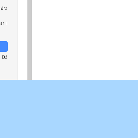
ndra
ar i
Då
och