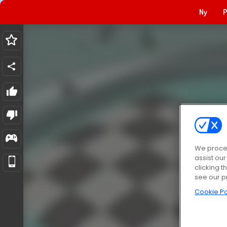
Ny
P
We proces
assist ou
clicking t
see our p
Cookie Po