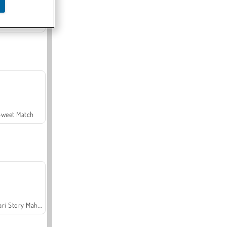
Offroad Crash Climber 4X4
Sweet Match
Safari Story Mahjong