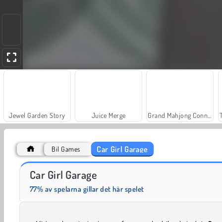
Jewel Garden Story
Juice Merge
Grand Mahjong Connect
Car Girl Garage
Bil Games
Scala 40
Solitaire Social
Car Girl Garage
77% av spelarna gillar det här spelet