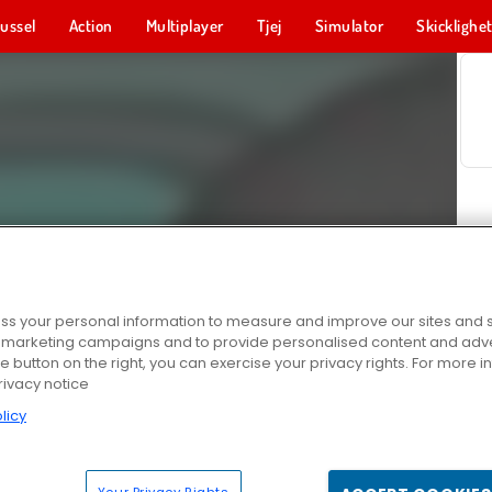
ussel
Action
Multiplayer
Tjej
Simulator
Skicklighe
s your personal information to measure and improve our sites and s
r marketing campaigns and to provide personalised content and adver
he button on the right, you can exercise your privacy rights. For more 
rivacy notice
licy