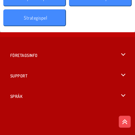
Strategispel
FÖRETAGSINFO
Användarvillkor
SUPPORT
Integritetspolicy
Hjälp
SPRÅK
Cookies
English
Cookie samtycke
British English