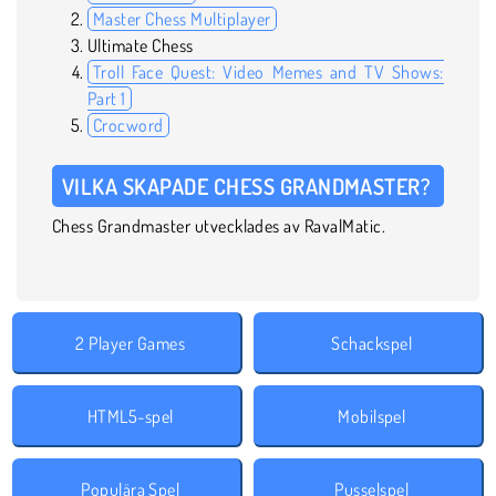
Master Chess Multiplayer
Ultimate Chess
Troll Face Quest: Video Memes and TV Shows:
Part 1
Crocword
VILKA SKAPADE CHESS GRANDMASTER?
Chess Grandmaster utvecklades av RavalMatic.
2 Player Games
Schackspel
HTML5-spel
Mobilspel
Populära Spel
Pusselspel