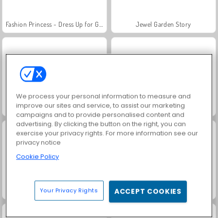
Fashion Princess - Dress Up for Girls
Jewel Garden Story
We process your personal information to measure and
improve our sites and service, to assist our marketing
Masha and the Bear: Meadows
Scala 40
campaigns and to provide personalised content and
advertising. By clicking the button on the right, you can
exercise your privacy rights. For more information see our
privacy notice
Cookie Policy
Juice Merge
Grand Mahjong Connect
Your Privacy Rights
ACCEPT COOKIES