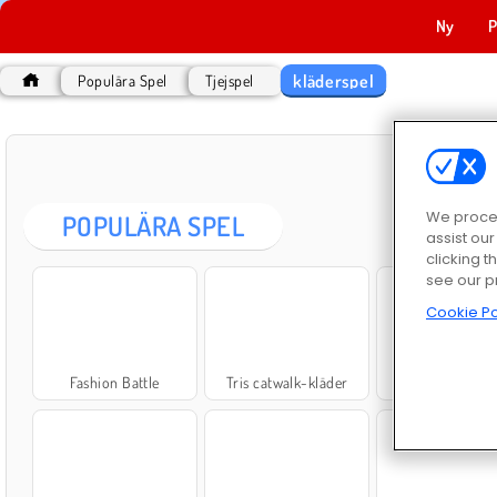
Ny
P
kläderspel
Populära Spel
Tjejspel
K
We proces
POPULÄRA SPEL
assist ou
clicking t
see our p
Cookie Po
Fashion Battle
Tris catwalk-kläder
Sery på omsla