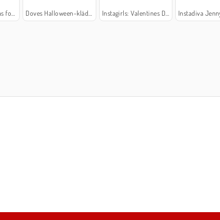
afering
Doves Halloween-kläder
Instagirls: Valentines Dress-Up
Instadiva Jenny