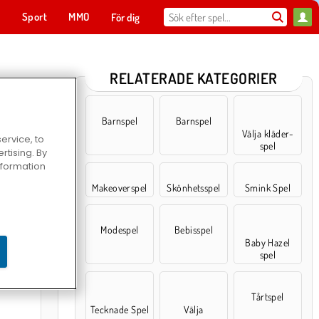
t
Sport
MMO
För dig
RELATERADE KATEGORIER
Barnspel
Barnspel
Välja kläder-
ervice, to
spel
tising. By
information
Makeoverspel
Skönhetsspel
Smink Spel
Modespel
Bebisspel
Baby Hazel
klär upp sig
spel
Tårtspel
Tecknade Spel
Välja