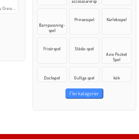
accessoarersp
el
 Dress Up
Prinsesspel
Kärleksspel
Barnpassning-
spel
Frisörspel
Städa-spel
Avie Pocket
Spel
Dockspel
Gulliga spel
kök
Fler kategorier