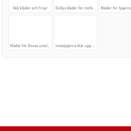
Välj kläder och frisyr
Dollys kläder för möhippan
Kläder för tjejernas fotogr
Kläder för Doves omslagsfotografering
Instatjejerna klär upp sig