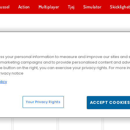
ussel
Action
Multiplayer
Tjej
Simulator
Skicklighe
LÄDERSPEL
s your personal information to measure and improve our sites and s
r marketing campaigns and to provide personalised content and adver
he button on the right, you can exercise your privacy rights. For more 
rivacy notice
licy
get
Dollys kläder: prinsessa eller skurk
Sery shoppar kläder
Geishan sminkar och 
Your Privacy Rights
ACCEPT COOKIES