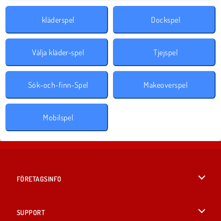
kläderspel
Dockspel
Välja kläder-spel
Tjejspel
Sök-och-finn-Spel
Makeoverspel
Mobilspel
FÖRETAGSINFO
Användarvillkor
SUPPORT