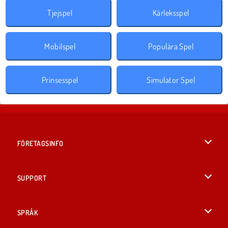
Tjejspel
Kärleksspel
Mobilspel
Populära Spel
Prinsesspel
Simulator Spel
FÖRETAGSINFO
Användarvillkor
SUPPORT
Integritetspolicy
Hjälp
SPRÅK