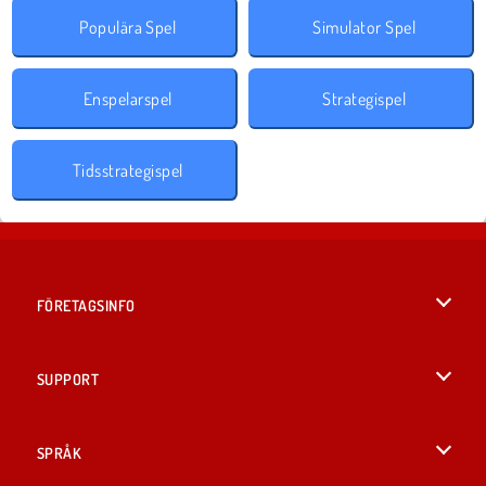
Populära Spel
Simulator Spel
Enspelarspel
Strategispel
Tidsstrategispel
FÖRETAGSINFO
Användarvillkor
SUPPORT
Integritetspolicy
Hjälp
SPRÅK