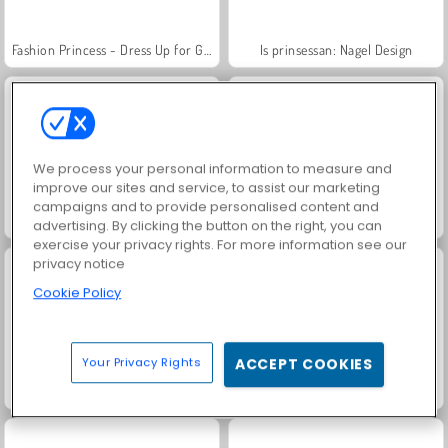
Fashion Princess - Dress Up for Girls
Is prinsessan: Nagel Design
We process your personal information to measure and
improve our sites and service, to assist our marketing
campaigns and to provide personalised content and
Jewel Garden Story
Tårtdesign
advertising. By clicking the button on the right, you can
exercise your privacy rights. For more information see our
privacy notice
Cookie Policy
Your Privacy Rights
ACCEPT COOKIES
Masha and the Bear: Meadows
Extreme Makeover