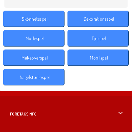
Skönhetsspel
Dekorationsspel
Modespel
Tjejspel
Makeoverspel
Mobilspel
Nagelstudiospel
FÖRETAGSINFO
Användarvillkor