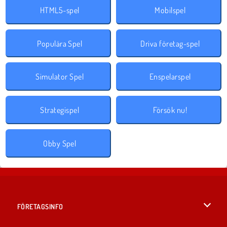
HTML5-spel
Mobilspel
Populära Spel
Driva företag-spel
Simulator Spel
Enspelarspel
Strategispel
Försök nu!
Obby Spel
FÖRETAGSINFO