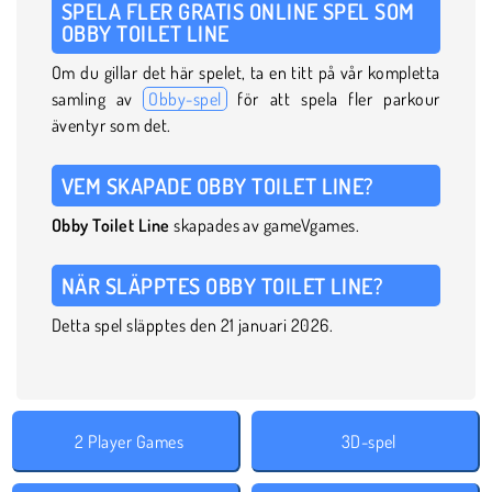
SPELA FLER GRATIS ONLINE SPEL SOM
OBBY TOILET LINE
Om du gillar det här spelet, ta en titt på vår kompletta
samling av
Obby-spel
för att spela fler parkour
äventyr som det.
VEM SKAPADE OBBY TOILET LINE?
Obby Toilet Line
skapades av gameVgames.
NÄR SLÄPPTES OBBY TOILET LINE?
Detta spel släpptes den 21 januari 2026.
2 Player Games
3D-spel