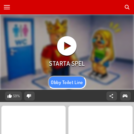
Obby Toilet Line
59%