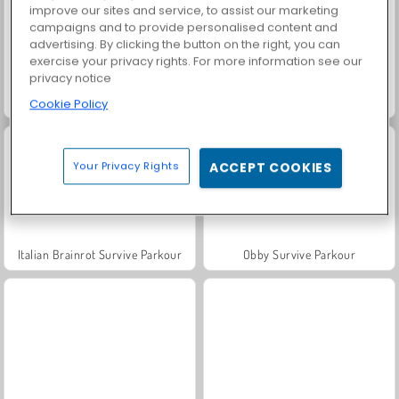
improve our sites and service, to assist our marketing
campaigns and to provide personalised content and
advertising. By clicking the button on the right, you can
exercise your privacy rights. For more information see our
privacy notice
Snow Rider Obby Parkour
Italian Brainrot Bike Rush
Cookie Policy
Your Privacy Rights
ACCEPT COOKIES
Italian Brainrot Survive Parkour
Obby Survive Parkour