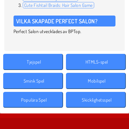
Cute Fishtail Braids: Hair Salon Game
VILKA SKAPADE PERFECT SALON?
Perfect Salon utvecklades av BPTop.
Tjejspel
HTML5-spel
Smink Spel
Mobilspel
Populära Spel
Skicklighetsspel