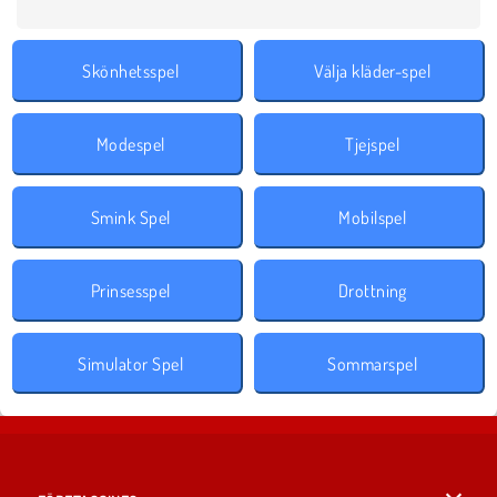
Skönhetsspel
Välja kläder-spel
Modespel
Tjejspel
Smink Spel
Mobilspel
Prinsesspel
Drottning
Simulator Spel
Sommarspel