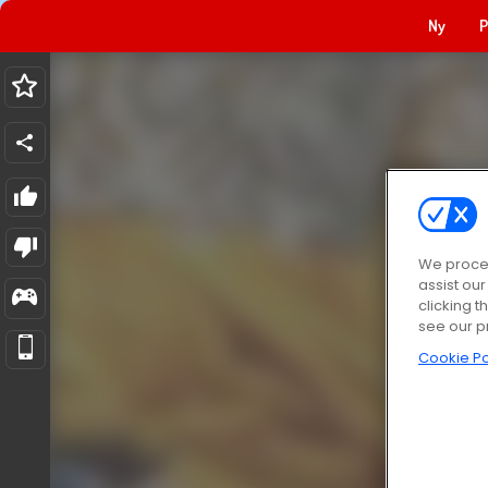
Ny
P
We proces
assist ou
clicking t
see our p
Cookie Po