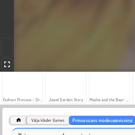
Fashion Princess - Dress Up for Girls
Jewel Garden Story
Masha and the Bear: Meadows
Prinsessans modeuppvisning
Välja kläder Games
Farm Merge Valley
Royal Story