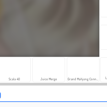
L
Scala 40
Juice Merge
Grand Mahjong Connect
Charm Farm
Dags att fiska!