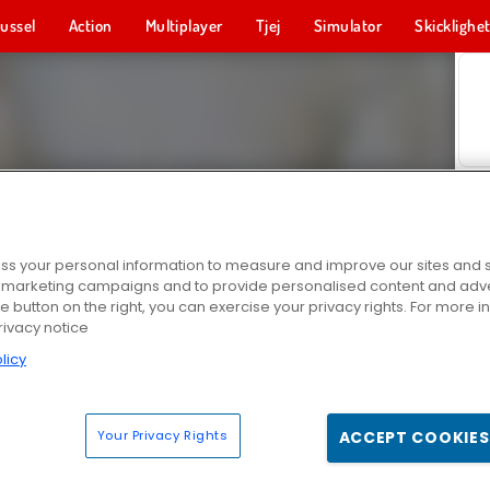
ussel
Action
Multiplayer
Tjej
Simulator
Skicklighe
s your personal information to measure and improve our sites and s
r marketing campaigns and to provide personalised content and adver
he button on the right, you can exercise your privacy rights. For more 
rivacy notice
licy
Your Privacy Rights
ACCEPT COOKIES