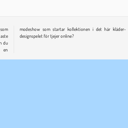
 som
 och
aste
designspelet för tjejer online?
an du
a en
Bröllop
ETAGSINFO
SUPPORT
vändarvillkor
Cookies
Hjälp
tegritetspolicy
Cookie samtycke