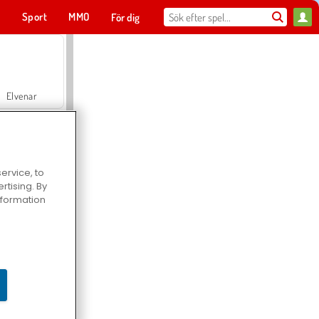
t
Sport
MMO
För dig
Elvenar
ervice, to
tising. By
Hospital Surgeon Doctor Game
information
Offroad Crash Climber 4X4