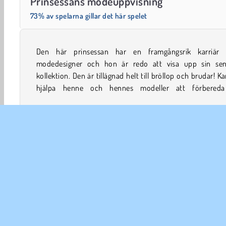
Prinsessans modeuppvisning
73% av spelarna gillar det här spelet
Den här prinsessan har en framgångsrik karriär
modeshow som startar kollektionen i det här kläder-
modedesigner och hon är redo att visa upp sin sen
kollektion. Den är tillägnad helt till bröllop och brudar! K
hjälpa henne och hennes modeller att förbered
Välja kläder
Modespel
Tjej
Makeover
Mobil
FÖR
An
In