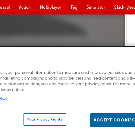
ussel
Action
Multiplayer
Tjej
Simulator
Skicklighe
s your personal information to measure and improve our sites and s
r marketing campaigns and to provide personalised content and adver
he button on the right, you can exercise your privacy rights. For more 
rivacy notice
licy
Your Privacy Rights
ACCEPT COOKIES