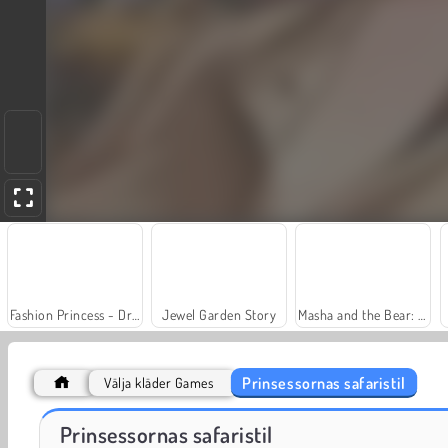
Fashion Princess - Dress Up for Girls
Jewel Garden Story
Masha and the Bear: Meadows
Prinsessornas safaristil
Välja kläder Games
Farm Merge Valley
Heroes of Myths
Prinsessornas safaristil