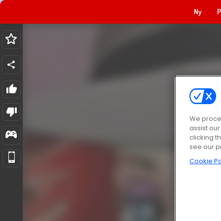
Ny
P
We proces
assist ou
clicking t
see our p
Cookie Po