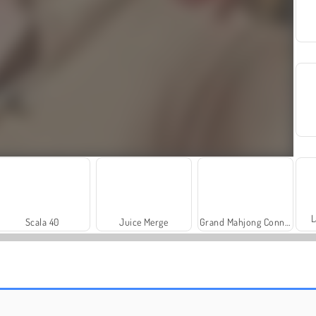
L
Scala 40
Juice Merge
Grand Mahjong Connect
Royal Story
Rummy World