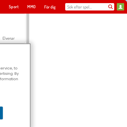
t
Sport
MMO
För dig
Elvenar
ervice, to
tising. By
Hospital Surgeon Doctor Game
information
Offroad Crash Climber 4X4