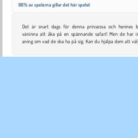
66% av spelarna gillar det här spelet
Det är snart dags för denna prinsessa och hennes b
kläder som är både moderna och slitstarka nog att klara 
väninna att åka på en spännande safari! Men de har i
aning om vad de ska ha på sig. Kan du hjälpa dem att väl
Välja kläder
Tjej
Makeover
Mobil
Prinses
FÖR
An
In