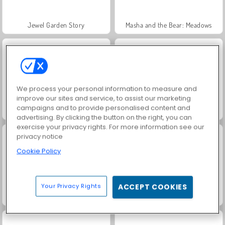
Jewel Garden Story
Masha and the Bear: Meadows
We process your personal information to measure and
improve our sites and service, to assist our marketing
campaigns and to provide personalised content and
Farm Merge Valley
Juice Merge
advertising. By clicking the button on the right, you can
exercise your privacy rights. For more information see our
privacy notice
Cookie Policy
Your Privacy Rights
ACCEPT COOKIES
Grand Mahjong Connect
Fashion Princess - Dress Up for Girls