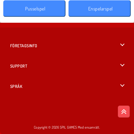
Pusselspel
Enspelarspel
FÖRETAGSINFO
Användarvillkor
SUPPORT
Integritetspolicy
Hjälp
SPRÅK
Cookies
English
Cookie samtycke
British English
Copyright © 2026 SPIL GAMES Med ensamrätt.