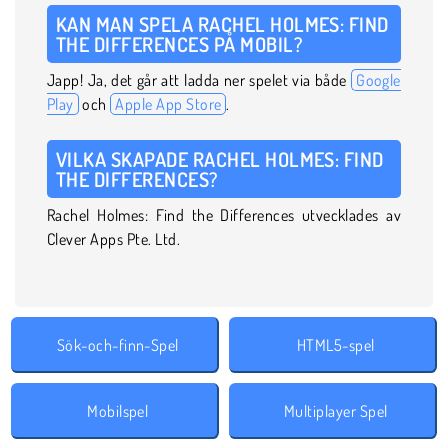
KAN MAN SPELA RACHEL HOLMES: FIND
THE DIFFERENCES PÅ MOBIL?
Japp! Ja, det går att ladda ner spelet via både
Google
Play
och
Apple App Store
.
VILKA SKAPADE RACHEL HOLMES: FIND
THE DIFFERENCES?
Rachel Holmes: Find the Differences utvecklades av
Clever Apps Pte. Ltd.
Sök-och-finn-Spel
HTML5-spel
Mobilspel
Multiplayer Spel