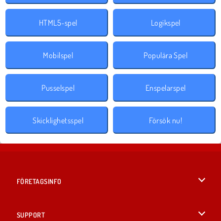
HTML5-spel
Logikspel
Mobilspel
Populära Spel
Pusselspel
Enspelarspel
Skicklighetsspel
Försök nu!
FÖRETAGSINFO
Användarvillkor
SUPPORT