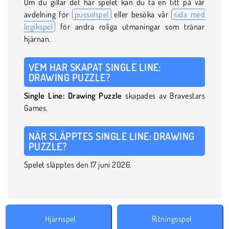
Om du gillar det här spelet kan du ta en titt på vår
avdelning för
pusselspel
eller besöka vår
sida med
logikspel
för andra roliga utmaningar som tränar
hjärnan.
VEM HAR SKAPAT SINGLE LINE:
DRAWING PUZZLE?
Single Line: Drawing Puzzle
skapades av Bravestars
Games.
NÄR SLÄPPTES SINGLE LINE: DRAWING
PUZZLE?
Spelet släpptes den 17 juni 2026.
Hjärnspel
Ritningsspel