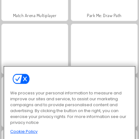
Match Arena Multiplayer
Park Me: Draw Path
One Line Drawing
Save the Bees
We process your personal information to measure and
improve our sites and service, to assist our marketing
campaigns and to provide personalised content and
advertising. By clicking the button on the right, you can
exercise your privacy rights. For more information see our
DOP: Draw One Part Online
Draw Bridge: Brain Game
privacy notice
Cookie Policy