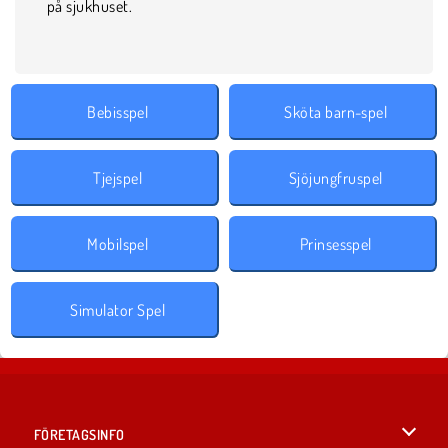
på sjukhuset.
Bebisspel
Sköta barn-spel
Tjejspel
Sjöjungfruspel
Mobilspel
Prinsesspel
Simulator Spel
FÖRETAGSINFO