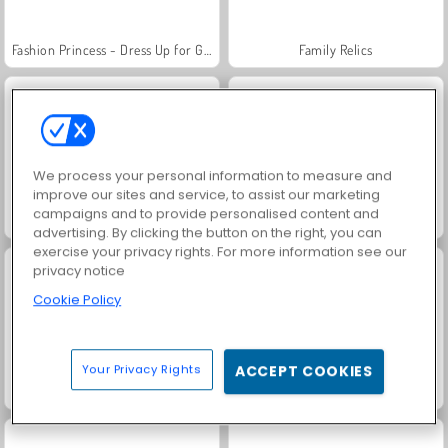
Fashion Princess - Dress Up for Girls
Family Relics
We process your personal information to measure and
improve our sites and service, to assist our marketing
campaigns and to provide personalised content and
Jewel Garden Story
Farm Merge Valley
advertising. By clicking the button on the right, you can
exercise your privacy rights. For more information see our
privacy notice
Cookie Policy
Your Privacy Rights
ACCEPT COOKIES
Masha and the Bear: Meadows
Royal Story