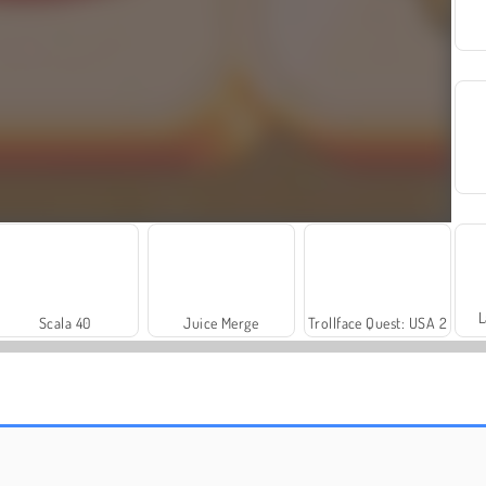
L
Scala 40
Juice Merge
Trollface Quest: USA 2
Fashion Princess - Dress Up for Girls
Harvest Honors