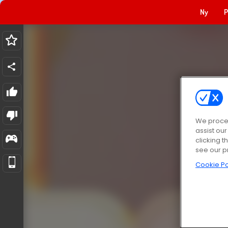
Ny
P
We proces
assist ou
clicking t
see our p
Cookie Po