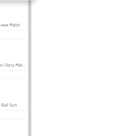
Sweet Match
Safari Story Mahjong
Ball Sort