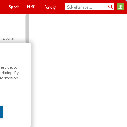
t
Sport
MMO
För dig
Elvenar
ervice, to
tising. By
Hospital Surgeon Doctor Game
information
Offroad Crash Climber 4X4