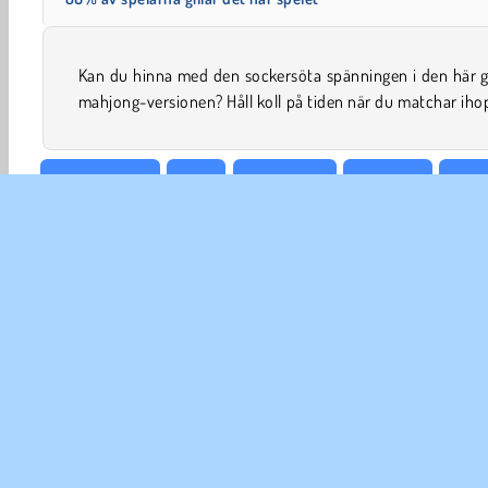
Kan du hinna med den sockersöta spänningen i den här g
mahjong-versionen? Håll koll på tiden när du matchar ihop
Bräde & Kort
Kort
Familjespel
Mahjong
Mobi
FÖR
An
In