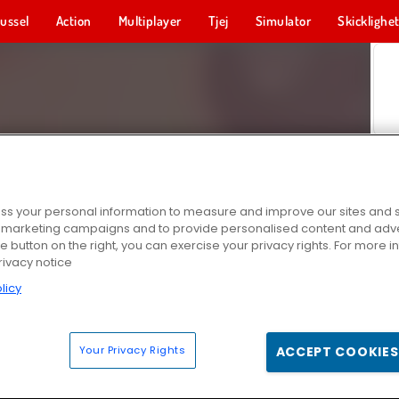
ussel
Action
Multiplayer
Tjej
Simulator
Skicklighe
s your personal information to measure and improve our sites and s
r marketing campaigns and to provide personalised content and adver
he button on the right, you can exercise your privacy rights. For more 
rivacy notice
licy
Your Privacy Rights
ACCEPT COOKIES