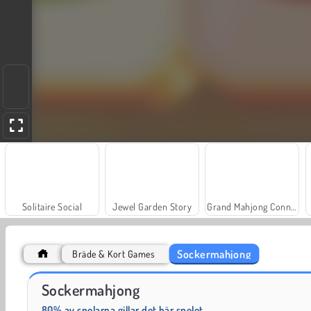
Solitaire Social
Jewel Garden Story
Grand Mahjong Connect
Sockermahjong
Bräde & Kort Games
Rummy World
Masha and the Bear: Meadows
Sockermahjong
80% av spelarna gillar det här spelet