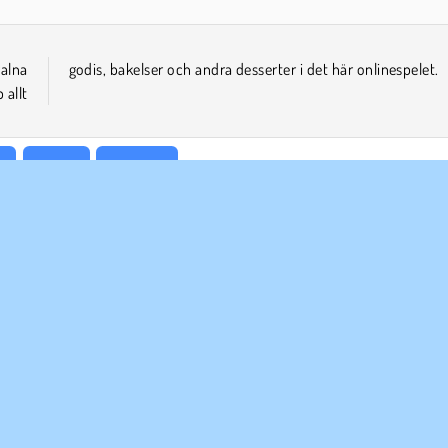
alna
godis, bakelser och andra desserter i det här onlinespelet.
 allt
l
Pussel
Enspelar
ETAGSINFO
SUPPORT
vändarvillkor
Cookies
Hjälp
tegritetspolicy
Cookie samtycke