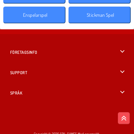
Enspelarspel
Stickman Spel
FÖRETAGSINFO
Användarvillkor
SUPPORT
Integritetspolicy
Hjälp
SPRÅK
Cookies
English
Cookie samtycke
British English
Copyright © 2026 SPIL GAMES Med ensamrätt.