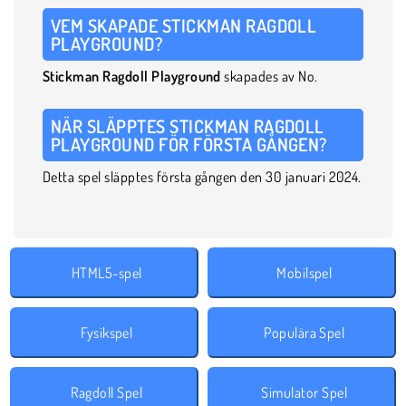
VEM SKAPADE STICKMAN RAGDOLL
PLAYGROUND?
Stickman Ragdoll Playground
skapades av No.
NÄR SLÄPPTES STICKMAN RAGDOLL
PLAYGROUND FÖR FÖRSTA GÅNGEN?
Detta spel släpptes första gången den 30 januari 2024.
HTML5-spel
Mobilspel
Fysikspel
Populära Spel
Ragdoll Spel
Simulator Spel