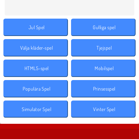
Jul Spel
Gulliga spel
Välja kläder-spel
Tjejspel
HTML5-spel
Mobilspel
Populära Spel
Prinsesspel
Simulator Spel
Vinter Spel