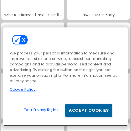
Fashion Princess - Dress Up for Girls
Jewel Garden Story
We process your personal information to measure and
improve our sites and service, to assist our marketing
campaigns and to provide personalised content and
Masha and the Bear: Meadows
Farm Merge Valley
advertising. By clicking the button on the right, you can
exercise your privacy rights. For more information see our
privacy notice
Cookie Policy
Your Privacy Rights
ACCEPT COOKIES
Scala 40
Juice Merge