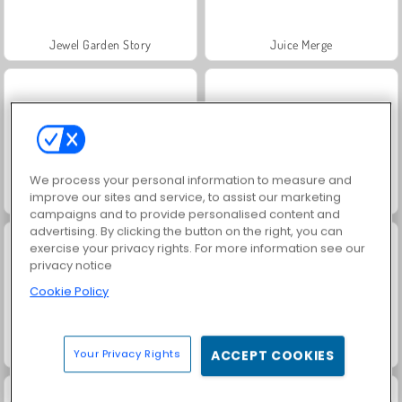
Jewel Garden Story
Juice Merge
We process your personal information to measure and
improve our sites and service, to assist our marketing
Solitaire Farm: Seasons
Grand Mahjong Connect
campaigns and to provide personalised content and
advertising. By clicking the button on the right, you can
exercise your privacy rights. For more information see our
privacy notice
Cookie Policy
Trollface Quest: USA 2
Bubble Pop Butterfly
Your Privacy Rights
ACCEPT COOKIES