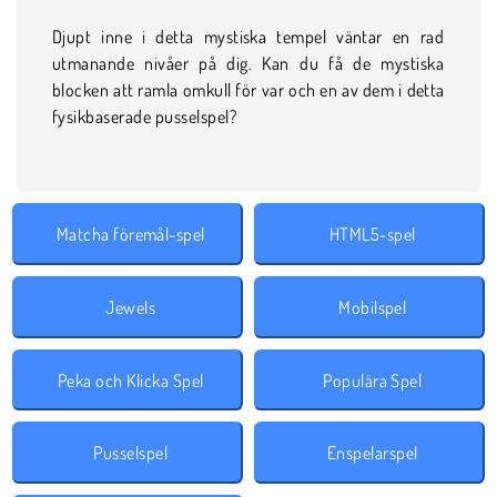
Djupt inne i detta mystiska tempel väntar en rad
utmanande nivåer på dig. Kan du få de mystiska
blocken att ramla omkull för var och en av dem i detta
fysikbaserade pusselspel?
Matcha föremål-spel
HTML5-spel
Jewels
Mobilspel
Peka och Klicka Spel
Populära Spel
Pusselspel
Enspelarspel