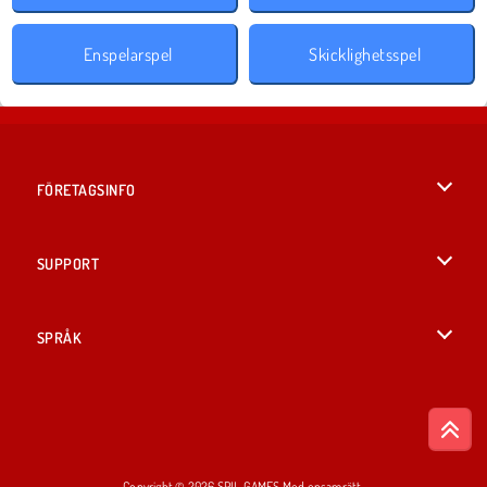
Enspelarspel
Skicklighetsspel
FÖRETAGSINFO
Användarvillkor
SUPPORT
Integritetspolicy
Hjälp
SPRÅK
Cookies
English
Cookie samtycke
British English
Copyright © 2026 SPIL GAMES Med ensamrätt.