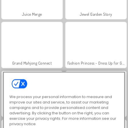
Juice Merge
Jewel Garden Story
Grand Mahjong Connect
Fashion Princess - Dress Up for Girls
We process your personal information to measure and
improve our sites and service, to assist our marketing
campaigns and to provide personalised content and
Masha and the Bear: Meadows
Scala 40
advertising. By clicking the button on the right, you can
exercise your privacy rights. For more information see our
privacy notice