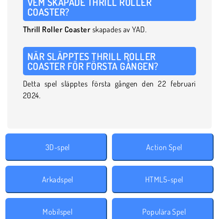
VEM SKAPADE THRILL ROLLER
COASTER?
Thrill Roller Coaster
skapades av YAD.
NÄR SLÄPPTES THRILL ROLLER
COASTER FÖR FÖRSTA GÅNGEN?
Detta spel släpptes första gången den 22 februari
2024.
3D-spel
Action Spel
Arkadspel
HTML5-spel
Mobilspel
Populära Spel