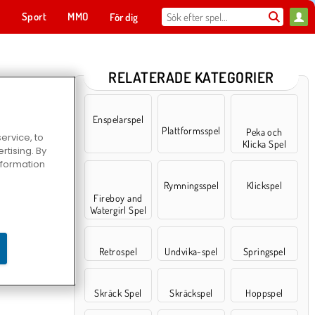
t
Sport
MMO
För dig
RELATERADE KATEGORIER
Enspelarspel
Plattformsspel
Peka och
ervice, to
Klicka Spel
tising. By
information
Rymningsspel
Klickspel
Fireboy and
Watergirl Spel
Retrospel
Undvika-spel
Springspel
Skräck Spel
Skräckspel
Hoppspel