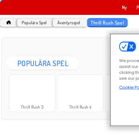
Ny
P
Thrill Rush Spel
Populära Spel
Äventyrsspel
THRI
We proces
POPULÄRA SPEL
assist ou
clicking t
see our p
Cookie Po
Thrill Rush 3
Thrill Rush 4
Thrill Rush 