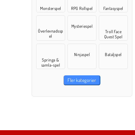
Monsterspel
RPG Rollspel
Fantasyspel
Mysteriespel
Överlevnadssp
Troll Face
el
Quest Spel
Ninjaspel
Bataljspel
Springa &
samla-spel
Fler kategorier