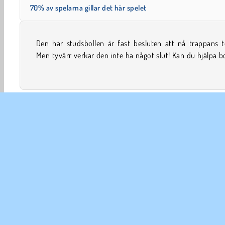
70% av spelarna gillar det här spelet
Den här studsbollen är fast besluten att nå trappans t
att undvika taggarna så att den kan fortsätta framåt i 
Men tyvärr verkar den inte ha något slut! Kan du hjälpa b
Undvika
Boll
Familjespel
Hoppa
Peka och Kl
FÖR
An
In