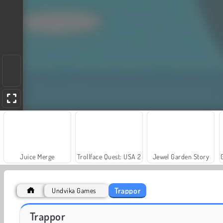
Juice Merge
Trollface Quest: USA 2
Jewel Garden Story
Trappor
Undvika Games
Royal Story
Rummy World
Trappor