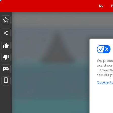
Ny
P
We proces
assist ou
clicking t
see our p
Cookie Po