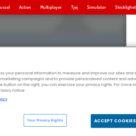
ussel
Action
Multiplayer
Tjej
Simulator
Skicklighe
s your personal information to measure and improve our sites and s
r marketing campaigns and to provide personalised content and adver
he button on the right, you can exercise your privacy rights. For more 
rivacy notice
licy
Your Privacy Rights
ACCEPT COOKIES