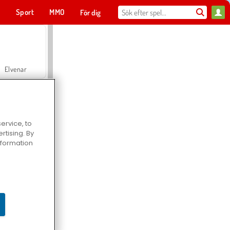
t
Sport
MMO
För dig
Elvenar
ervice, to
tising. By
Hospital Surgeon Doctor Game
information
Offroad Crash Climber 4X4