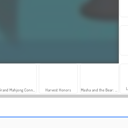
L
Grand Mahjong Connect
Harvest Honors
Masha and the Bear: Meadows
Scala 40
Charm Farm