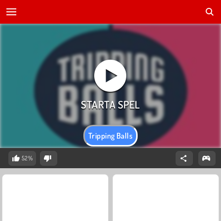
Tripping Balls
52%