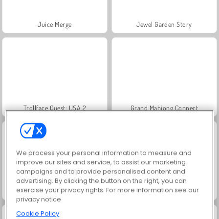
Juice Merge
Jewel Garden Story
Trollface Quest: USA 2
Grand Mahjong Connect
We process your personal information to measure and
improve our sites and service, to assist our marketing
campaigns and to provide personalised content and
advertising. By clicking the button on the right, you can
exercise your privacy rights. For more information see our
Masha and the Bear: Meadows
Scala 40
privacy notice
Cookie Policy