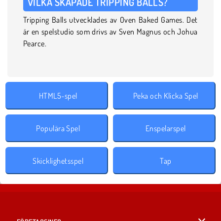
VILKA SKAPADE TRIPPING BALLS?
Tripping Balls utvecklades av Oven Baked Games. Det
är en spelstudio som drivs av Sven Magnus och Johua
Pearce.
HTML5-spel
Peka och Klicka Spel
Populära Spel
Enspelarspel
Skicklighetsspel
Tap