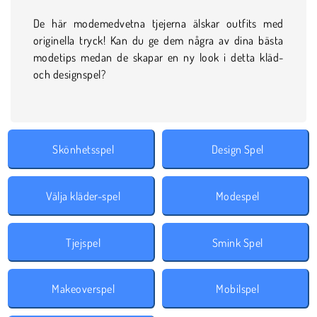
De här modemedvetna tjejerna älskar outfits med
originella tryck! Kan du ge dem några av dina bästa
modetips medan de skapar en ny look i detta kläd-
och designspel?
Skönhetsspel
Design Spel
Välja kläder-spel
Modespel
Tjejspel
Smink Spel
Makeoverspel
Mobilspel