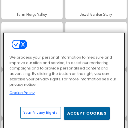
Farm Merge Valley
Jewel Garden Story
We process your personal information to measure and
improve our sites and service, to assist our marketing
Masha and the Bear: Meadows
Royal Story
campaigns and to provide personalised content and
advertising. By clicking the button on the right, you can
exercise your privacy rights. For more information see our
privacy notice
Cookie Policy
Scala 40
Juice Merge
Your Privacy Rights
ACCEPT COOKIES