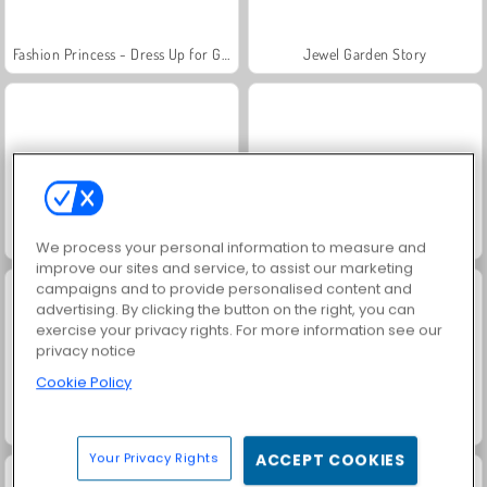
Fashion Princess - Dress Up for Girls
Jewel Garden Story
Farm Merge Valley
Masha and the Bear: Meadows
We process your personal information to measure and
improve our sites and service, to assist our marketing
campaigns and to provide personalised content and
advertising. By clicking the button on the right, you can
exercise your privacy rights. For more information see our
privacy notice
Cookie Policy
Royal Story
Scala 40
Your Privacy Rights
ACCEPT COOKIES