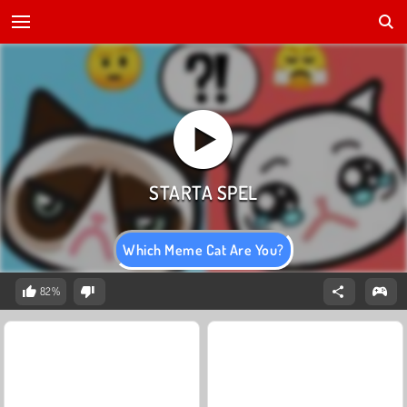
Which Meme Cat Are You?
82%