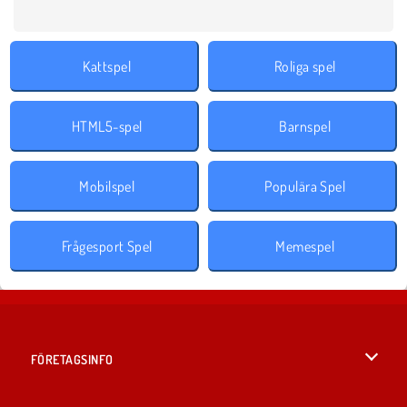
Kattspel
Roliga spel
HTML5-spel
Barnspel
Mobilspel
Populära Spel
Frågesport Spel
Memespel
FÖRETAGSINFO
Användarvillkor