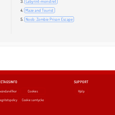
Labyrint-monstret
Maze and Tourist
Noob: Zombie Prison Escape
ETAGSINFO
SUPPORT
vändarvillkor
Cookies
Hjälp
tegritetspolicy
Cookie samtycke