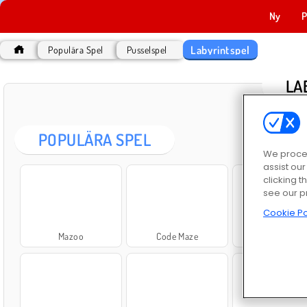
Ny
P
Labyrintspel
Populära Spel
Pusselspel
LA
POPULÄRA SPEL
We proces
assist ou
clicking t
see our p
Cookie Po
Mazoo
Code Maze
Summer Maz