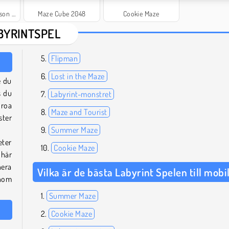
scape
Maze Cube 2048
Cookie Maze
BYRINTSPEL
Flipman
Lost in the Maze
e du
s du
Labyrint-monstret
oroa
Maze and Tourist
ster
Summer Maze
eter
Cookie Maze
 här
nera
Vilka är de bästa Labyrint Spelen till mobi
enom
Summer Maze
Cookie Maze