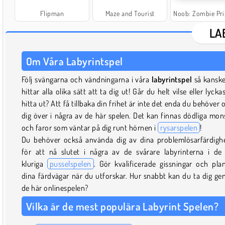
Flipman
Maze and Tourist
Noob: Zombie Prison E
LA
Om Våra Labyrintspel
Följ svängarna och vändningarna i våra
labyrintspel
så kansk
hittar alla olika sätt att ta dig ut! Går du helt vilse eller lycka
hitta ut? Att få tillbaka din frihet är inte det enda du behöver 
dig över i några av de här spelen. Det kan finnas dödliga mon
och faror som väntar på dig runt hörnen i
rysarspelen
!
Du behöver också använda dig av dina problemlösarfärdigh
för att nå slutet i några av de svårare labyrinterna i de
kluriga
pusselspelen
. Gör kvalificerade gissningar och pla
dina färdvägar när du utforskar. Hur snabbt kan du ta dig g
de här onlinespelen?
Vilka är de mest populära Labyrint Spelen?