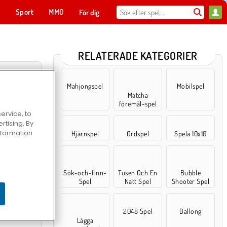
t
Sport
MMO
För dig
RELATERADE KATEGORIER
Mahjongspel
Mobilspel
Matcha
föremål-spel
ervice, to
tising. By
information
Hjärnspel
Ordspel
Spela 10x10
Sök-och-finn-
Tusen Och En
Bubble
e Maze
Spel
Natt Spel
Shooter Spel
2048 Spel
Ballong
Lägga