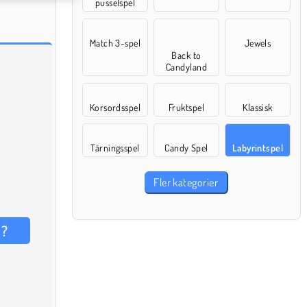
pusselspel
Match 3-spel
Jewels
Back to
Candyland
Korsordsspel
Fruktspel
Klassisk
Tärningsspel
Candy Spel
Labyrintspel
Fler kategorier
l?