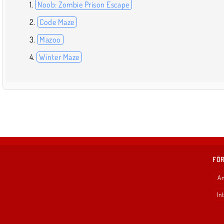
Noob: Zombie Prison Escape
Code Maze
Mazoo
Winter Maze
FÖR
An
In