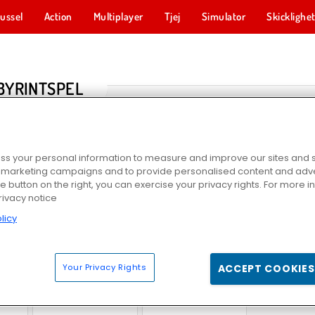
ussel
Action
Multiplayer
Tjej
Simulator
Skicklighe
BYRINTSPEL
s your personal information to measure and improve our sites and s
r marketing campaigns and to provide personalised content and adver
he button on the right, you can exercise your privacy rights. For more 
rivacy notice
licy
e
Winter Maze
Labyrint-monstret
Lost in th
Your Privacy Rights
ACCEPT COOKIES