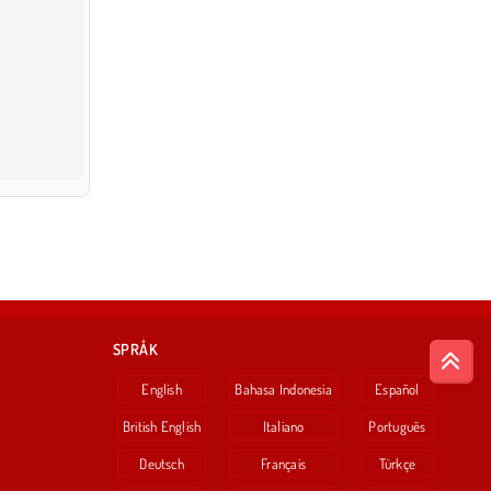
SPRÅK
English
Bahasa Indonesia
Español
British English
Italiano
Português
Deutsch
Français
Türkçe