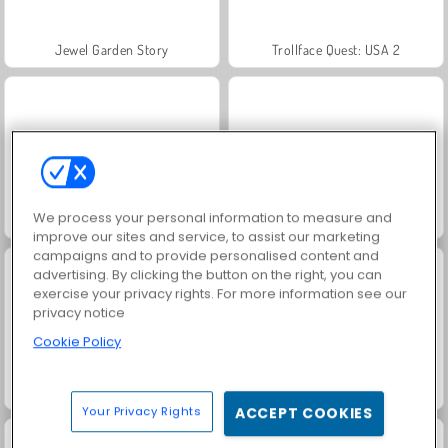
Jewel Garden Story
Trollface Quest: USA 2
We process your personal information to measure and
Masha and the Bear: Meadows
Juice Merge
improve our sites and service, to assist our marketing
campaigns and to provide personalised content and
advertising. By clicking the button on the right, you can
exercise your privacy rights. For more information see our
privacy notice
Cookie Policy
Grand Mahjong Connect
Heroes of Myths
Your Privacy Rights
ACCEPT COOKIES