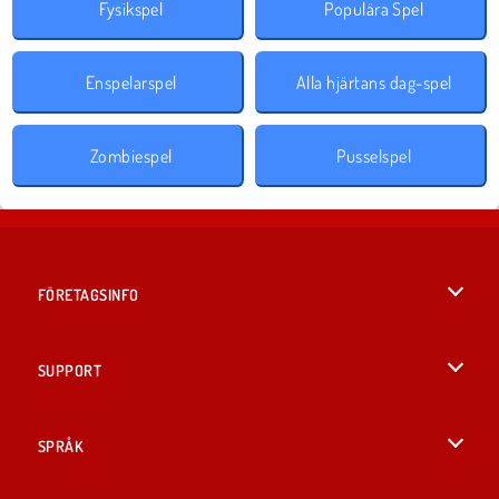
Fysikspel
Populära Spel
Enspelarspel
Alla hjärtans dag-spel
Zombiespel
Pusselspel
FÖRETAGSINFO
Användarvillkor
SUPPORT
Integritetspolicy
Hjälp
SPRÅK
Cookies