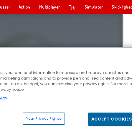
ussel
Action
Multiplayer
Tjej
Simulator
Skicklighe
s your personal information to measure and improve our sites and s
r marketing campaigns and to provide personalised content and adver
he button on the right, you can exercise your privacy rights. For more 
rivacy notice
licy
Your Privacy Rights
ACCEPT COOKIES