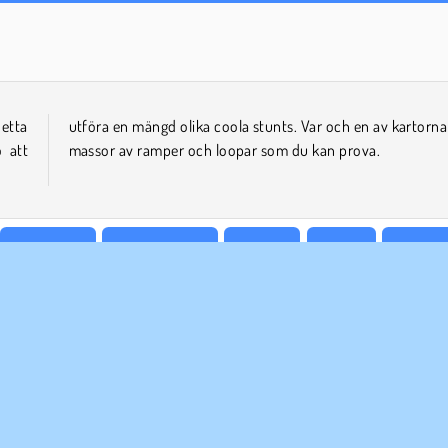
Charm Farm
Dags att fiska!
detta
a har
o att
massor av ramper och loopar som du kan prova.
Linjeracing
Spela Offroad
Popular
Racing
Enspela
ETAGSINFO
SUPPORT