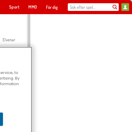
t
Sport
MMO
För dig
Elvenar
ervice, to
tising. By
Hospital Surgeon Doctor Game
information
Offroad Crash Climber 4X4