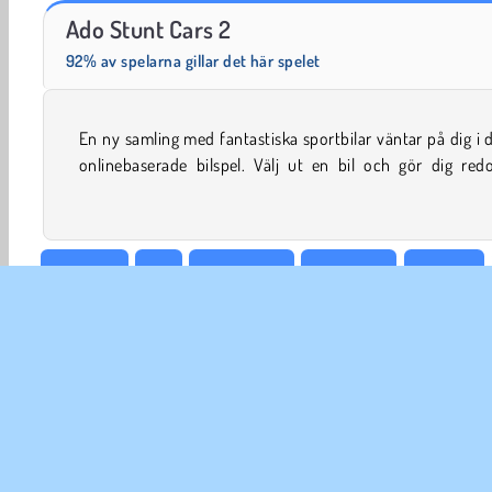
Rummy World
Scala 40
Ado Stunt Cars 2
92% av spelarna gillar det här spelet
En ny samling med fantastiska sportbilar väntar på dig i 
utföra en mängd olika coola stunts. Var och en av kartorn
onlinebaserade bilspel. Välj ut en bil och gör dig red
Pojkspel
Bil
Kraschspel
Drift Spel
Bil Spel
Stuntkörning
Transport
WebGL
Försök nu!
FÖR