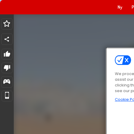
Ny
P
We proces
assist ou
clicking t
see our p
Cookie Po