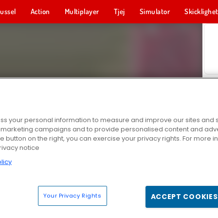
ussel
Action
Multiplayer
Tjej
Simulator
Skicklighe
s your personal information to measure and improve our sites and s
r marketing campaigns and to provide personalised content and adver
he button on the right, you can exercise your privacy rights. For more 
rivacy notice
licy
Your Privacy Rights
ACCEPT COOKIES