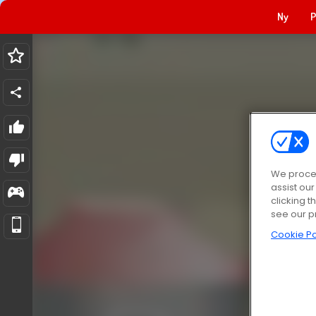
Ny
P
We proces
assist ou
clicking t
see our p
Cookie Po