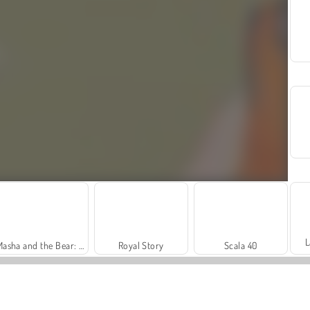
L
Masha and the Bear: Meadows
Royal Story
Scala 40