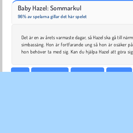
Juice Merge
Grand Mahjong Connect
Baby Hazel: Sommarkul
96% av spelarna gillar det här spelet
Det är en av årets varmaste dagar, så Hazel ska gå till när
för en kul sommardag i det här peka och klicka-spelet? Se
simbassäng. Hon är fortfarande ung så hon är osäker på
hon behöver ta med sig. Kan du hjälpa Hazel att göra sig
Bebis
Baby Hazel spel
Barnpassning
Skönhets
Mobil
Simulator
FÖR