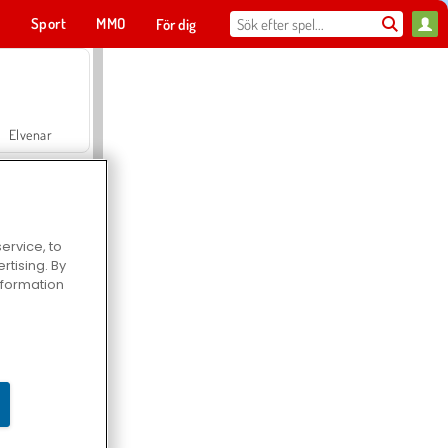
t
Sport
MMO
För dig
Elvenar
ervice, to
tising. By
Hospital Surgeon Doctor Game
information
Offroad Crash Climber 4X4