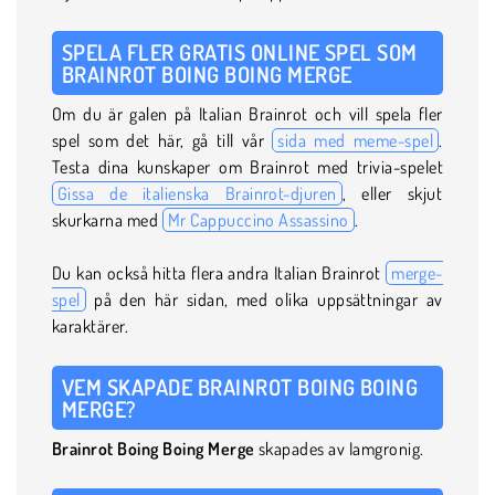
SPELA FLER GRATIS ONLINE SPEL SOM
BRAINROT BOING BOING MERGE
Om du är galen på Italian Brainrot och vill spela fler
spel som det här, gå till vår
sida med meme-spel
.
Testa dina kunskaper om Brainrot med trivia-spelet
Gissa de italienska Brainrot-djuren
, eller skjut
skurkarna med
Mr Cappuccino Assassino
.
Du kan också hitta flera andra Italian Brainrot
merge-
spel
på den här sidan, med olika uppsättningar av
karaktärer.
VEM SKAPADE BRAINROT BOING BOING
MERGE?
Brainrot Boing Boing Merge
skapades av Iamgronig.