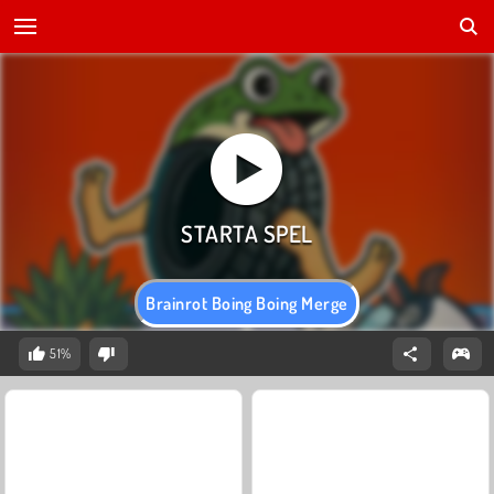
Brainrot Boing Boing Merge
51%