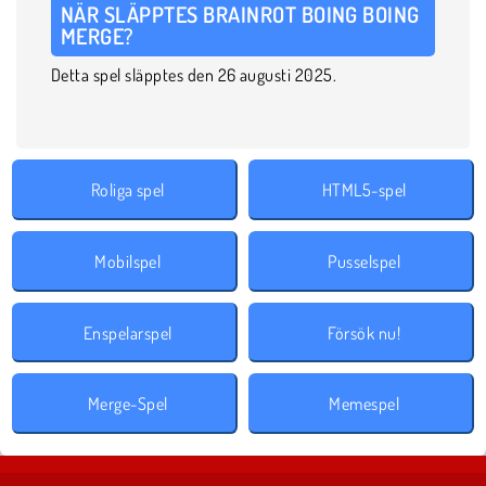
NÄR SLÄPPTES BRAINROT BOING BOING
MERGE?
Detta spel släpptes den 26 augusti 2025.
Roliga spel
HTML5-spel
Mobilspel
Pusselspel
Enspelarspel
Försök nu!
Merge-Spel
Memespel