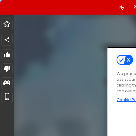
Ny
P
We proces
assist ou
clicking t
see our p
Cookie Po