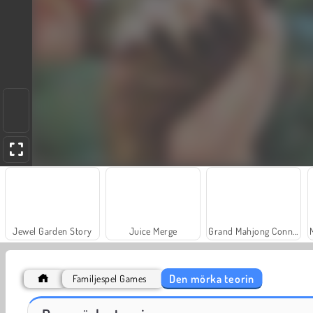
Jewel Garden Story
Juice Merge
Grand Mahjong Connect
Den mörka teorin
Familjespel Games
Fashion Princess - Dress Up for Girls
Farm Merge Valley