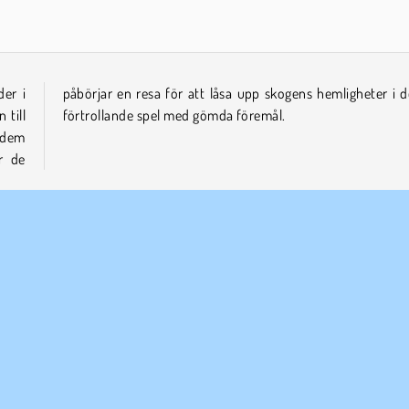
er i
detta
 till
förtrollande spel med gömda föremål.
g dem
r de
elar
ETAGSINFO
SUPPORT
vändarvillkor
Cookies
Hjälp
tegritetspolicy
Cookie samtycke