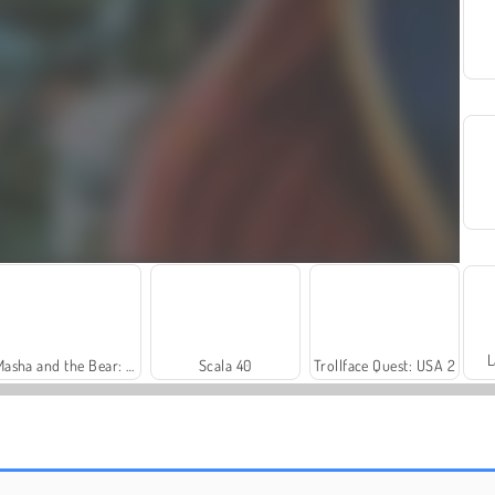
L
Masha and the Bear: Meadows
Scala 40
Trollface Quest: USA 2
Solitaire Social
Royal Story