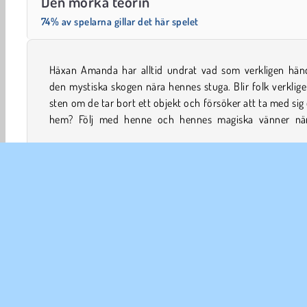
Den mörka teorin
74% av spelarna gillar det här spelet
Häxan Amanda har alltid undrat vad som verkligen händ
påbörjar en resa för att låsa upp skogens hemligheter i 
den mystiska skogen nära hennes stuga. Blir folk verkligen
sten om de tar bort ett objekt och försöker att ta med si
hem? Följ med henne och hennes magiska vänner nä
Familjespel
Sök-och-finn
HTML5
Mobil
Ensp
FÖR
An
In