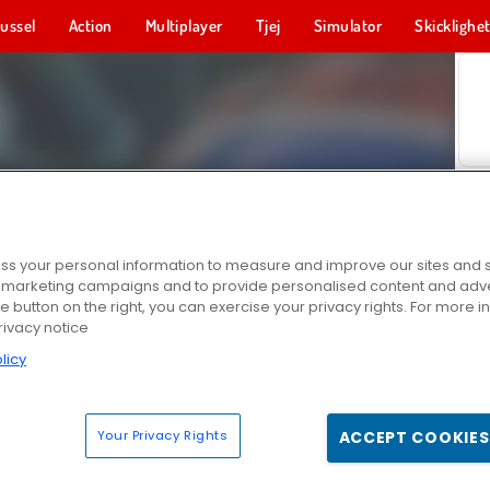
ussel
Action
Multiplayer
Tjej
Simulator
Skicklighe
s your personal information to measure and improve our sites and s
r marketing campaigns and to provide personalised content and adver
he button on the right, you can exercise your privacy rights. For more 
rivacy notice
licy
Your Privacy Rights
ACCEPT COOKIES