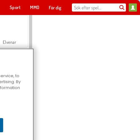
t
Sport
MMO
För dig
Elvenar
ervice, to
tising. By
Hospital Surgeon Doctor Game
information
Offroad Crash Climber 4X4